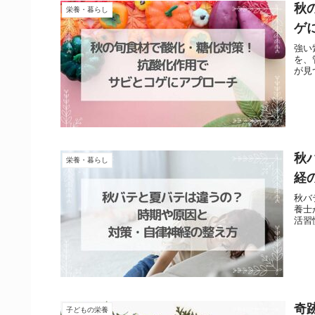
秋
栄養・暮らし
ゲ
強い
を、
が見
秋
栄養・暮らし
経
秋バ
養士
活習
奇
子どもの栄養