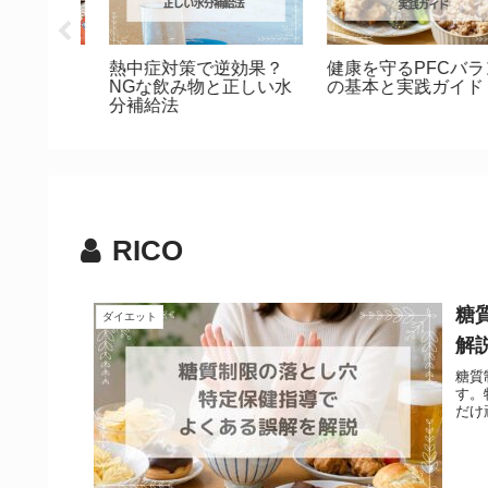
メリッ
受験前日にカツはOK？
受験生におすすめ！眠
｜野菜の
注意した方が良い食べも
覚まし＆集中力UPの
か解説
のとは
み物10選
RICO
糖
ダイエット
解
糖質
す。
だけ