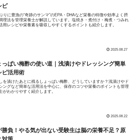
シピ
年ぶりに豊漁の“奇跡のサンマ”のEPA・DHAなど栄養の特徴や効率よく摂
調理法を管理栄養士が解説しています。塩焼き・煮付け・梅煮・つみれ
活用レシピや栄養素を吸収しやすくするポイントも紹介します。
2025.08.27
ょっぱい梅酢の使い道｜浅漬けやドレッシング簡単
シピ活用術
しを漬けたあとに残るしょっぱい梅酢、どうしていますか？浅漬けやド
シングなど簡単な活用法を中心に、保存のコツや栄養のポイントも管理
士がわかりやすく紹介します。
2025.08.22
が勝負！やる気が出ない受験生は脳の栄養不足？原
と対策