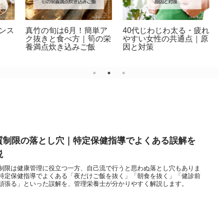
気
野菜不足が深刻化！価格
簡単手作り梅干しレシピ
飲
高騰でも無理なく摂取す
｜初心者さん向け梅しご
る方法と代替食品
と！保存袋活用術
質制限の落とし穴｜特定保健指導でよくある誤解を
説
制限は健康管理に役立つ一方、自己流で行うと思わぬ落とし穴もありま
特定保健指導でよくある「夜だけご飯を抜く」「朝食を抜く」「健診前
頑張る」といった誤解を、管理栄養士が分かりやすく解説します。