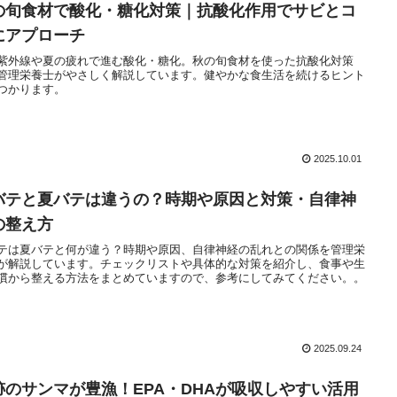
の旬食材で酸化・糖化対策｜抗酸化作用でサビとコ
にアプローチ
紫外線や夏の疲れで進む酸化・糖化。秋の旬食材を使った抗酸化対策
管理栄養士がやさしく解説しています。健やかな食生活を続けるヒント
つかります。
2025.10.01
バテと夏バテは違うの？時期や原因と対策・自律神
の整え方
テは夏バテと何が違う？時期や原因、自律神経の乱れとの関係を管理栄
が解説しています。チェックリストや具体的な対策を紹介し、食事や生
慣から整える方法をまとめていますので、参考にしてみてください。。
2025.09.24
跡のサンマが豊漁！EPA・DHAが吸収しやすい活用