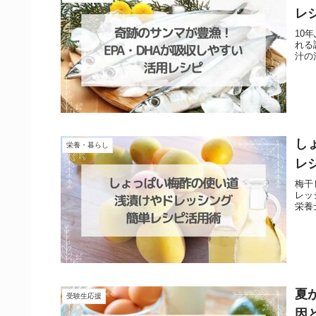
レ
10
れる
汁の
し
栄養・暮らし
レ
梅干
レッ
栄養
夏
受験生応援
因