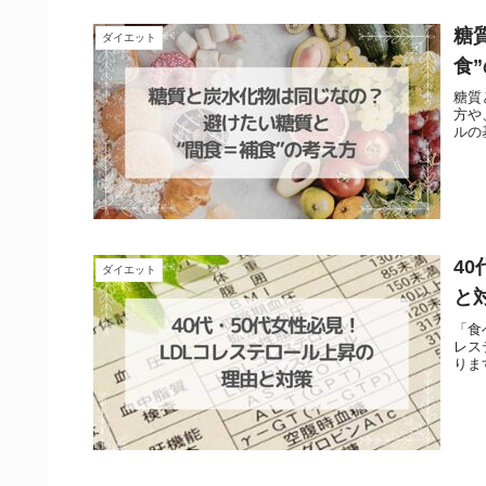
糖
ダイエット
食
糖質
方や
ルの
4
ダイエット
と
「食
レス
りま