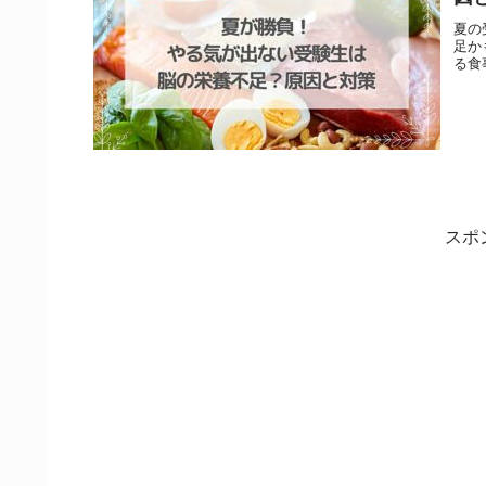
夏の
足か
る食
スポ