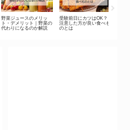
五大栄養素を学ぼう！身
【続編】初心者さんでも
カカオが
体の基盤を支える栄養学
簡単！赤しそで梅干しに
ココア
色づけする手順
法・レ