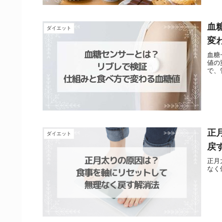
血
ダイエット
変
血糖
値の
で、
正
ダイエット
戻
正月
なく