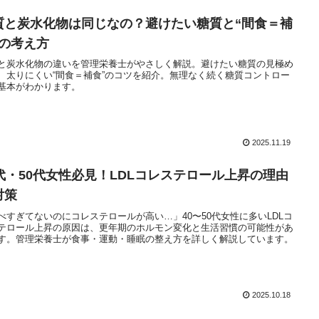
質と炭水化物は同じなの？避けたい糖質と“間食＝補
”の考え方
と炭水化物の違いを管理栄養士がやさしく解説。避けたい糖質の見極め
、太りにくい“間食＝補食”のコツを紹介。無理なく続く糖質コントロー
基本がわかります。
2025.11.19
0代・50代女性必見！LDLコレステロール上昇の理由
対策
べすぎてないのにコレステロールが高い…」40〜50代女性に多いLDLコ
テロール上昇の原因は、更年期のホルモン変化と生活習慣の可能性があ
す。管理栄養士が食事・運動・睡眠の整え方を詳しく解説しています。
2025.10.18